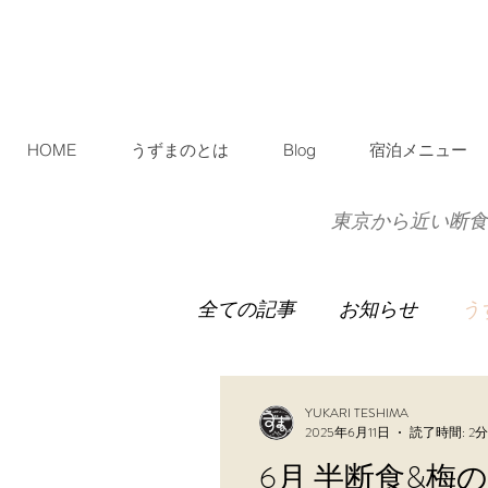
HOME
うずまのとは
Blog
宿泊メニュー
東京から近い断食
全ての記事
お知らせ
う
イベント宿泊
お客様
YUKARI TESHIMA
2025年6月11日
読了時間: 2分
6月 半断食&梅