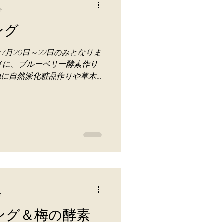
分
ング
月20日～22日のみとなりま
￥に、ブルーベリー酵素作り
他に自然派化粧品作りや草木
す。 イベント料金はお問合
分
ング＆梅の酵素