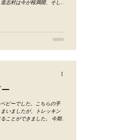
 道志村は今が桜満開、そし
で、この桜が散ってから2週間
になります。...
分
ビー
&ベビーでした。こちらの手
しまいましたが、トレッキン
ることができました。 今期
てすぐに重ね煮に使用できま
るような気候でした。近年気