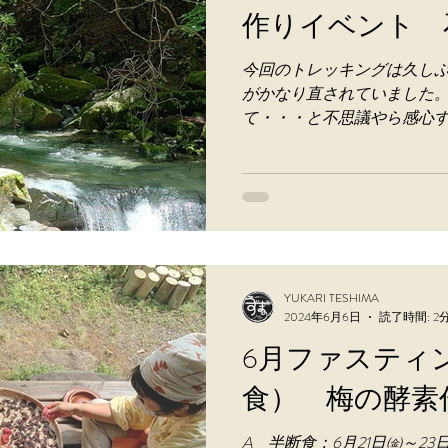
作りイベント 
今回のトレッキングは久し
がかなり直されていました
て・・・と不思議やら感心
絶景を拝むことが出来ました
でも群馬の農家さんでも取
っていたところ、道志の「た.
YUKARI TESHIMA
2024年6月6日
読了時間: 2
6月ファスティ
食） 梅の酵
A 半断食：6月21日㈮～23