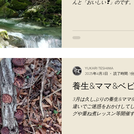
んと「おいしい❣」のです。
て何故か花桃一緒に満開！ 
後くらいから野草が採れるよう
YUKARI TESHIMA
2025年4月3日
読了時間: 1
養生&ママ&ベ
3月は久しぶりの養生&ママ
違いでご迷惑をおかけして
グや重ね煮レッスン等開催す
は庭の椎茸が豊作！収穫し
した。 寒さと暑さが混同す