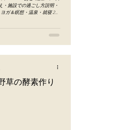
迎え・施設での過ごし方説明・
ヨガ＆瞑想・温泉・就寝 2日
・朝食（酵素ドリンク）・お
グ・ ツボ押し＆ヨガ＆
分
野草の酵素作り