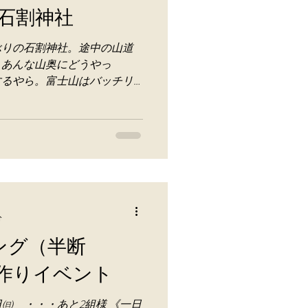
石割神社
ぶりの石割神社。途中の山道
。あんな山奥にどうやっ
するやら。富士山はバッチリ
。 今年の梅は裏作で、道志
れるところがあまりなくて困
..
分
ング（半断
素作りイベント
日㈰ ・・・あと2組様 《一日