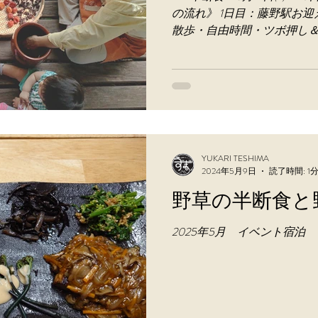
の流れ》 1日目：藤野駅お
散歩・自由時間・ツボ押し＆
目：起床・ツボ押し＆ヨガ
むすび作り・トレッキン
瞑想・...
YUKARI TESHIMA
2024年5月9日
読了時間: 1
野草の半断食と
2025年5月 イベント宿泊