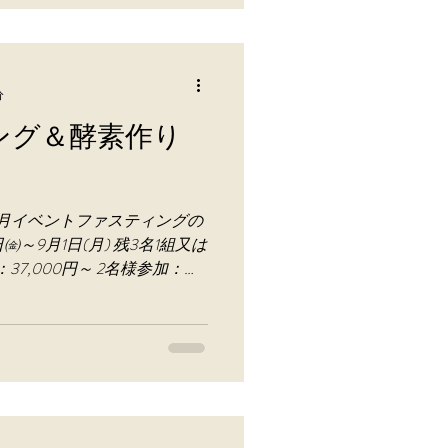
分
ング＆酵素作り
月イベントファスティングの
日㈮～9月1日(月) 残3名1組又は
：37,000円～ 2名様参加：
グ、ブルーベリー摘み、材料費
と酵素...