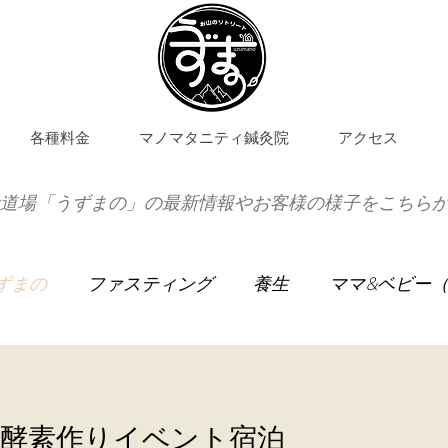
各種料金
マノマタニティ鍼灸院
アクセス
道場「うずまの」の最新情報やお客様の様子をこちら
ずまの
ファスティング
養生
ママ&ベビー
お手伝い宿泊
お灸教室
の酵素作りイベント宿泊