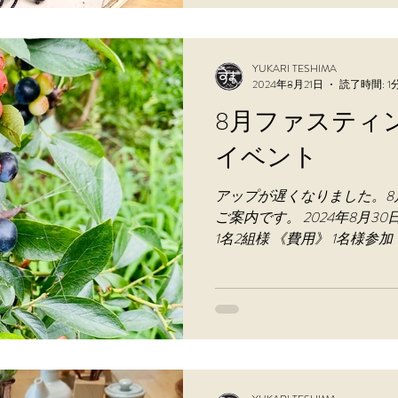
YUKARI TESHIMA
2024年8月21日
読了時間: 1
8月ファスティ
イベント
アップが遅くなりました。8
ご案内です。 2024年8月30
1名2組様 《費用》 1名様参加
32700円～ （トレッキン
込み（ブルーベリーの採取り量