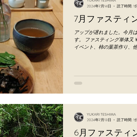
YUKARI TESHIMA
2024年7月14日
読了時間: 1
7月ファスティ
アップが遅れました。今月は7
す。 ファスティング単体又
イベント、柿の葉茶作り、
染をお付けすることが出来ま
せ下さい。...
YUKARI TESHIMA
2024年7月13日
読了時間: 1
6月ファスティ