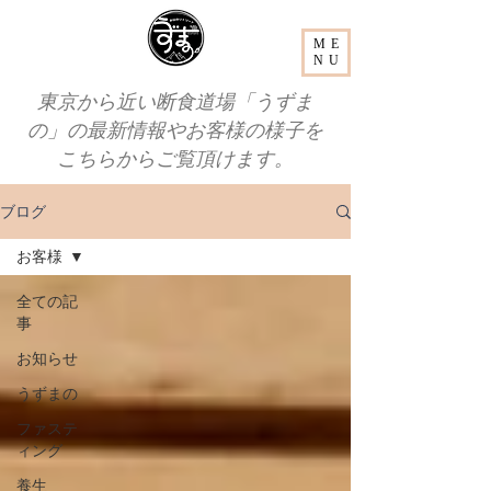
ME
NU
東京から近い断食道場「うずま
の」の最新情報やお客様の様子を
こちらからご覧頂けます。
ブログ
お客様
全ての記
事
お知らせ
うずまの
ファステ
ィング
養生