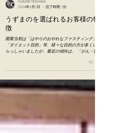
YUKARI TESHIMA
2024年3月2日
読了時間: 1分
うずまのを選ばれるお客様の特
徴
開業当初は「はやりのおやれなファスティング」
「ダイエット目的」等、様々な目的の方が多くい
らっしゃいましたが、最近の傾向は、 「がん・難
病の治療と組み合わせて、セルフケアをしていき
たい！」 「人生の転機にデトックスを！」 等、高
度な目標の方がかなり増えてきました。...