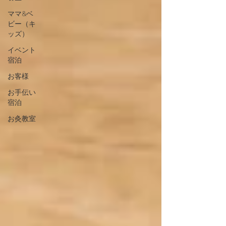
ママ&ベ
ビー（キ
ッズ）
イベント
宿泊
お客様
お手伝い
宿泊
お灸教室