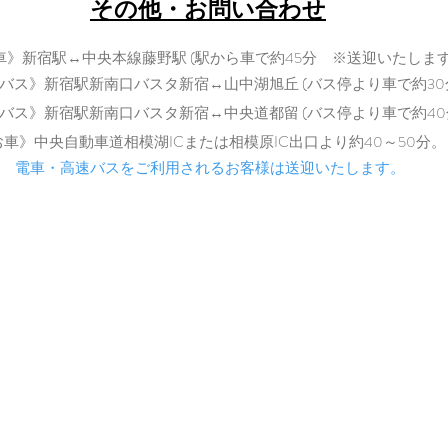
​その他・お問い合わせ
車》新宿駅↔中央本線藤野駅 (駅から車で約45分 ※送迎いたします
バス》新宿駅新南口バスタ新宿↔山中湖旭丘 (バス停より車で約30
バス》新宿駅新南口バスタ新宿↔中央道都留 (バス停より車で
約40
​
お車》中央自動車道相模湖ICまた
は相模原IC出口より約40～50分。
電車・高速バスをご利用されるお客様は送迎いたします。