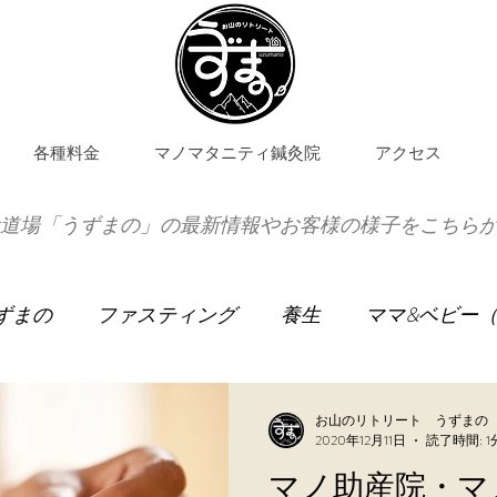
各種料金
マノマタニティ鍼灸院
アクセス
道場「うずまの」の最新情報やお客様の様子をこちら
ずまの
ファスティング
養生
ママ&ベビー
お手伝い宿泊
お灸教室
お山のリトリート うずまの
2020年12月11日
読了時間: 1
マノ助産院・マ