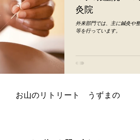
灸院
外来部門では、主に鍼灸や
等を行っています。
​お山のリトリート うずまの
retreat@uzumano.com
​〒402-0200 山梨県南都留郡道志村3964
Tel: 080-7021-5271