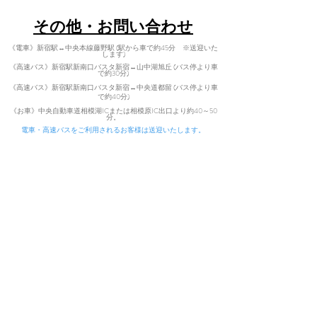
​その他・お問い合わせ
《電車》新宿駅↔中央本線藤野駅 (駅から車で約45分 ※送迎いた
します)
《高速バス》新宿駅新南口バスタ新宿↔山中湖旭丘 (バス停より車
で約30分)
《高速バス》新宿駅新南口バスタ新宿↔中央道都留 (バス停より車
で
約40分)
​
《お車》中央自動車道相模湖ICまた
は相模原IC出口より約40～50
分。
電車・高速バスをご利用されるお客様は送迎いたします。