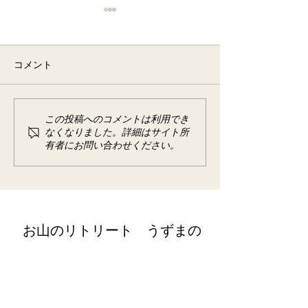
6月 半断食&梅の酵素作り
イベント宿泊
コメント
2025年6月 イベント宿泊
この投稿へのコメントは利用でき
野草の酵素作り
なくなりました。詳細はサイト所
宿泊
有者にお問い合わせください。
​お山のリトリート うずまの
retreat@uzumano.com
​〒402-0200 山梨県南都留郡道志村3964
Tel:
080-7021-5271