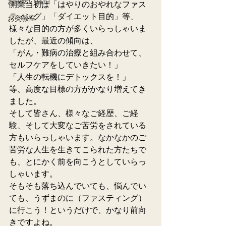
お手伝い宿泊
開業当初は「はやりのおやれなファス
ティング」「ダイエット目的」等、
お灸教室
様々な目的の方が多くいらっしゃいま
したが、最近の傾向は、
「がん・難病の治療と組み合わせて、
セルフケアをしていきたい！」
「人生の転機にデトックスを！」
等、高度な目標の方がかなり増えてき
ました。
そして皆さん、様々なご経歴、ご経
験、そして大変なご苦労をされている
方もいらっしゃいます。なかなかのご
苦労な人生を生きてこられた方たちで
も、とにかく前を向こうとしていらっ
しゃいます。
そもそも落ち込んでいても、悩んでい
ても、うずまのに（ファスティング）
に行こう！というだけで、かなり前向
きですよね。