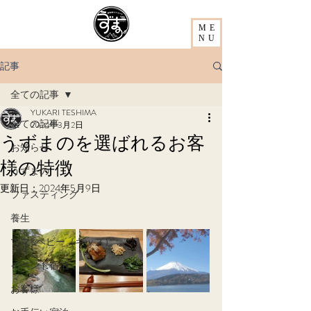
ME
NU
記事
全ての記事
YUKARI TESHIMA
全ての記事
2024年3月2日
うずまのを選ばれるお客
お知らせ
様の特徴
うずまの
更新日：
2024年5月9日
ファスティング
養生
ママ&ベビー（キッズ）
イベント宿泊
お客様