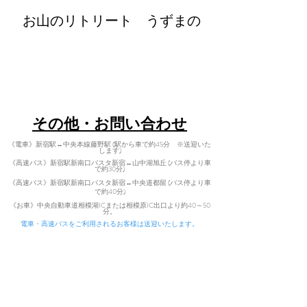
​お山のリトリート うずまの
retreat@uzumano.com
​〒402-0200 山梨県南都留郡道志村3964
令和8年より料
Tel:
080-7021-5271
よび新メニュー
GW ファスティング&イベン
ます。
​その他・お問い合わせ
ト
Golden Week Fasting & Events
《電車》新宿駅↔中央本線藤野駅 (駅から車で約45分 ※送迎いた
します)
《高速バス》新宿駅新南口バスタ新宿↔山中湖旭丘 (バス停より車
で約30分)
《高速バス》新宿駅新南口バスタ新宿↔中央道都留 (バス停より車
で
約40分)
​
《お車》中央自動車道相模湖ICまた
は相模原IC出口より約40～50
分。
電車・高速バスをご利用されるお客様は送迎いたします。