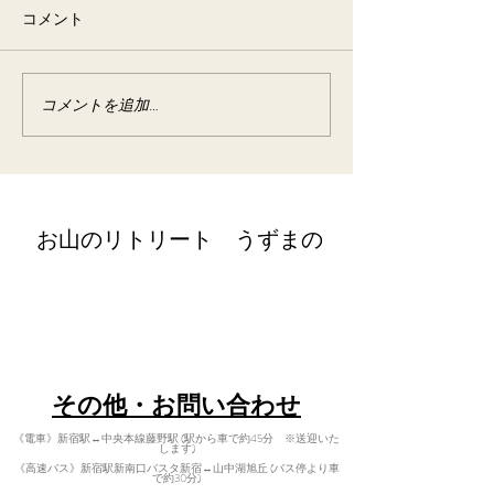
コメント
養生&ママ&ベビ
コメントを追加…
野草の酵素作りイベント
宿泊
​お山のリトリート うずまの
retreat@uzumano.com
​〒402-0200 山梨県南都留郡道志村3964
Tel:
080-7021-5271
​その他・お問い合わせ
《電車》新宿駅↔中央本線藤野駅 (駅から車で約45分 ※送迎いた
します)
《高速バス》新宿駅新南口バスタ新宿↔山中湖旭丘 (バス停より車
で約30分)