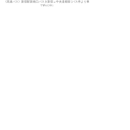
《高速バス》新宿駅新南口バスタ新宿↔中央道都留 (バス停より車
で
約40分)
​
《お車》中央自動車道相模湖ICまた
は相模原IC出口より約40～50
分。
電車・高速バスをご利用されるお客様は送迎いたします。