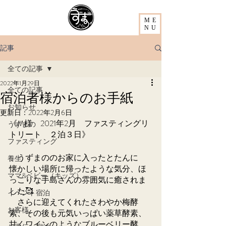
ME
NU
記事
全ての記事
2022年1月29日
全ての記事
宿泊者様からのお手紙
お知らせ
更新日：
2022年2月6日
《M様　2021年2月　ファスティングリ
うずまの
トリート　２泊３日》
ファスティング
　うずまののお家に入ったとたんに
養生
懐かしい場所に帰ったような気分、ほ
ママ&ベビー（キッズ）
っこりな手島さんの雰囲気に癒されま
した🥰
イベント宿泊
　さらに迎えてくれたさわやか梅酵
お客様
素、その後も元気いっぱい薬草酵素、
甘くワインのようなブルーベリー酵