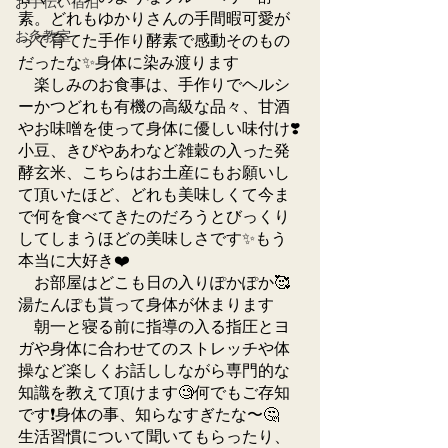
お手伝い宿泊
素。どれもゆかりさんの手間暇可愛が
お灸教室
って育てた手作り酵素で感動そのもの
だったな✨身体に染み渡ります
　楽しみのお食事は、手作りでヘルシ
ーかつどれも有機の高級な品々、甘酒
やお味噌を使って身体に優しい味付け❣️
小豆、きびやあわなど雑穀の入った発
酵玄米、こちらはお土産にもお願いし
て頂いたほど、どれも美味しくて今ま
で何を食べてきたのだろうとびっくり
してしまうほどの美味しさです✨もう
本当に大好き❤️
　お部屋はどこも日の入りぽかぽか🥰
湯たんぽも貰って身体が休まります
　朝一と寝る前に指導の入る指圧とヨ
ガや身体に合わせてのストレッチや体
操など楽しくお話ししながら専門的な
知識を教えて頂けます🧐何でもご存知
です❗️身体の事、知らなすぎたな〜🤔　
生活習慣について聞いてもらったり、