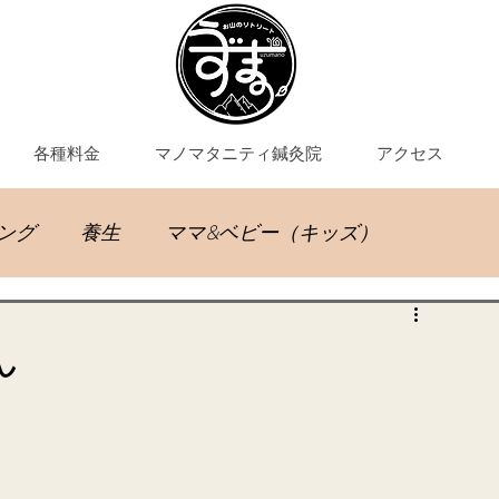
各種料金
マノマタニティ鍼灸院
アクセス
ング
養生
ママ&ベビー（キッズ）
灸教室
ん