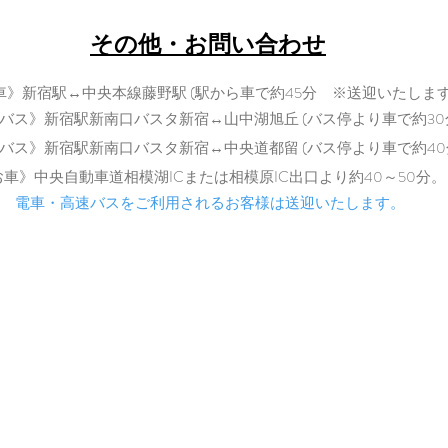
Tel: 080-7021-5271
​その他・お問い合わせ
車》新宿駅↔中央本線藤野駅 (駅から車で約45分 ※送迎いたします
バス》新宿駅新南口バスタ新宿↔山中湖旭丘 (バス停より車で約30
バス》新宿駅新南口バスタ新宿↔中央道都留 (バス停より車で
約40
​
お車》中央自動車道相模湖ICまた
は相模原IC出口より約40～50分。
電車・高速バスをご利用されるお客様は送迎いたします。