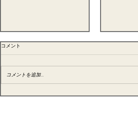
6月 半断食
コメント
ベント宿泊
2025年6月
コメントを追加…
7月26日～28日 半断食&ブ
ルーベリー酵素作り