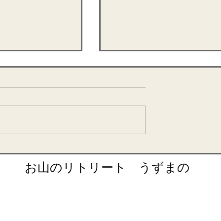
&梅の酵素作りイ
 イベント宿泊
野草の酵素作りイベント宿
​お山のリトリート うずまの
retreat@uzumano.com
​〒402-0200 山梨県南都留郡道志村3964