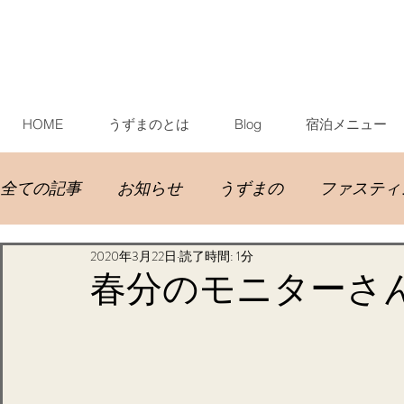
HOME
うずまのとは
Blog
宿泊メニュー
全ての記事
お知らせ
うずまの
ファスティ
2020年3月22日
読了時間: 1分
イベント宿泊
お客様
お手伝い宿泊
お
春分のモニターさ