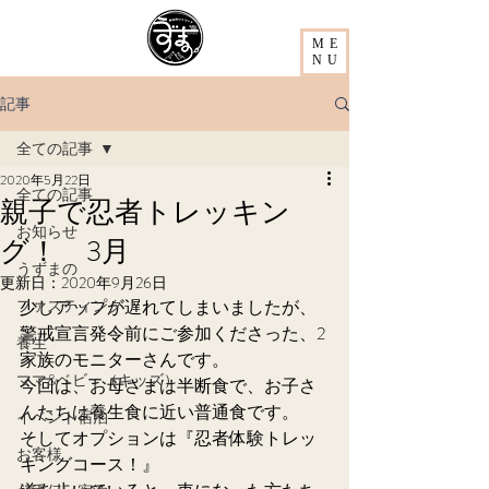
ME
NU
記事
全ての記事
2020年5月22日
全ての記事
親子で忍者トレッキン
お知らせ
グ！ 3月
うずまの
更新日：
2020年9月26日
ファスティング
少しアップが遅れてしまいましたが、
警戒宣言発令前にご参加くださった、2
養生
家族のモニターさんです。
ママ&ベビー（キッズ）
今回は、お母さまは半断食で、お子さ
んたちは養生食に近い普通食です。
イベント宿泊
そしてオプションは『忍者体験トレッ
お客様
キングコース！』