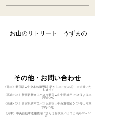
2020年 8月
​お山のリトリート うずまの
retreat@uzumano.com
​〒402-0200 山梨県南都留郡道志村3964
Tel:
080-7021-5271
​その他・お問い合わせ
《電車》新宿駅↔中央本線藤野駅 (駅から車で約45分 ※送迎いた
します)
《高速バス》新宿駅新南口バスタ新宿↔山中湖旭丘 (バス停より車
で約30分)
《高速バス》新宿駅新南口バスタ新宿↔中央道都留 (バス停より車
で
約40分)
​
《お車》中央自動車道相模湖ICまた
は相模原IC出口より約40～50
分。
電車・高速バスをご利用されるお客様は送迎いたします。