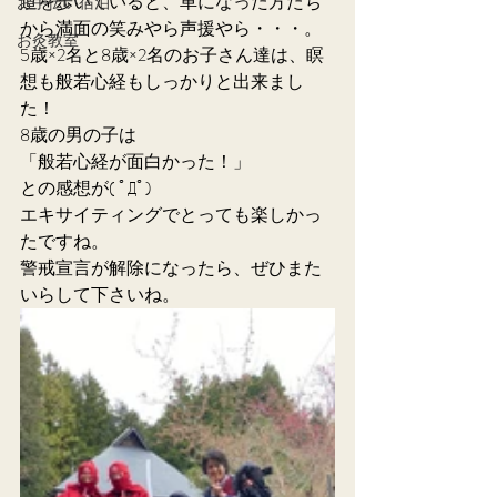
道を歩いていると、車になった方たち
お手伝い宿泊
から満面の笑みやら声援やら・・・。
お灸教室
5歳×2名と8歳×2名のお子さん達は、瞑
想も般若心経もしっかりと出来まし
た！
8歳の男の子は
「般若心経が面白かった！」
との感想が( ﾟДﾟ)
エキサイティングでとっても楽しかっ
たですね。
警戒宣言が解除になったら、ぜひまた
いらして下さいね。