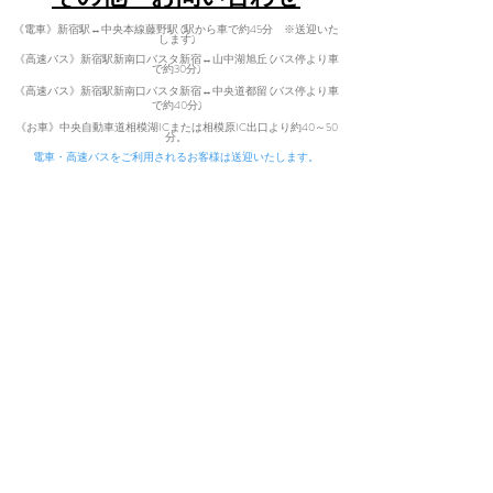
《電車》新宿駅↔中央本線藤野駅 (駅から車で約45分 ※送迎いた
します)
《高速バス》新宿駅新南口バスタ新宿↔山中湖旭丘 (バス停より車
で約30分)
《高速バス》新宿駅新南口バスタ新宿↔中央道都留 (バス停より車
で
約40分)
​
《お車》中央自動車道相模湖ICまた
は相模原IC出口より約40～50
分。
電車・高速バスをご利用されるお客様は送迎いたします。