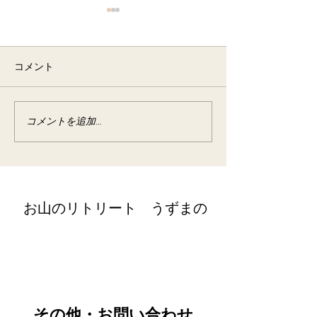
6月 半断食&梅の酵素作り
イベント宿泊
コメント
2025年6月 イベント宿泊
コメントを追加…
野草の酵素作り
宿泊
​お山のリトリート うずまの
retreat@uzumano.com
​〒402-0200 山梨県南都留郡道志村3964
Tel:
080-7021-5271
​その他・お問い合わせ