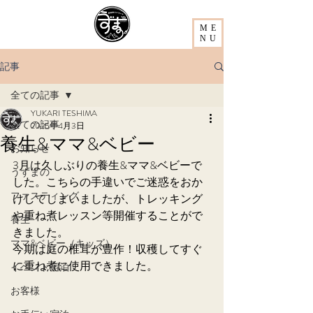
ME
NU
記事
全ての記事
YUKARI TESHIMA
全ての記事
2025年4月3日
養生&ママ&ベビー
お知らせ
3月は久しぶりの養生&ママ&ベビーで
うずまの
した。こちらの手違いでご迷惑をおか
ファスティング
けしてしまいましたが、トレッキング
や重ね煮レッスン等開催することがで
養生
きました。
ママ&ベビー（キッズ）
今期は庭の椎茸が豊作！収穫してすぐ
に重ね煮に使用できました。
イベント宿泊
お客様