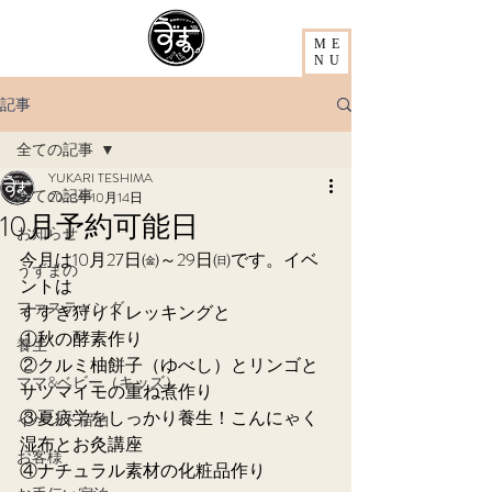
ME
NU
記事
全ての記事
YUKARI TESHIMA
全ての記事
2023年10月14日
10月予約可能日
お知らせ
今月は10月27日㈮～29日㈰です。イベ
うずまの
ントは
ファスティング
すすき狩りトレッキングと
①秋の酵素作り　
養生
②クルミ柚餅子（ゆべし）とリンゴと
ママ&ベビー（キッズ）
サツマイモの重ね煮作り
③夏疲労をしっかり養生！こんにゃく
イベント宿泊
湿布とお灸講座
お客様
④ナチュラル素材の化粧品作り