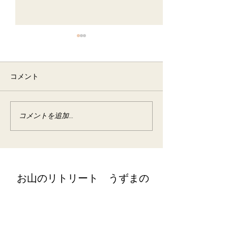
6月 半断食&梅の酵素作り
イベント宿泊
コメント
2025年6月 イベント宿泊
コメントを追加…
野草の酵素作り
宿泊
​お山のリトリート うずまの
retreat@uzumano.com
​〒402-0200 山梨県南都留郡道志村3964
Tel:
080-7021-5271