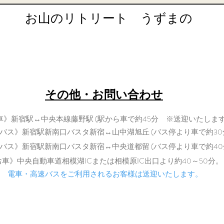
り
​お山のリトリート うずまの
retreat@uzumano.com
​〒402-0200 山梨県南都留郡道志村3964
Tel: 080-7021-5271
​その他・お問い合わせ
車》新宿駅↔中央本線藤野駅 (駅から車で約45分 ※送迎いたします
バス》新宿駅新南口バスタ新宿↔山中湖旭丘 (バス停より車で約30
バス》新宿駅新南口バスタ新宿↔中央道都留 (バス停より車で
約40
​
お車》中央自動車道相模湖ICまた
は相模原IC出口より約40～50分。
電車・高速バスをご利用されるお客様は送迎いたします。