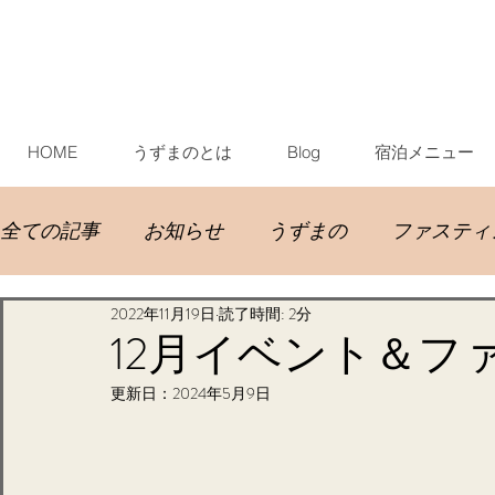
HOME
うずまのとは
Blog
宿泊メニュー
全ての記事
お知らせ
うずまの
ファスティ
2022年11月19日
読了時間: 2分
イベント宿泊
お客様
お手伝い宿泊
お
12月イベント＆フ
更新日：
2024年5月9日