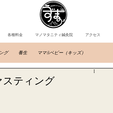
各種料金
マノマタニティ鍼灸院
アクセス
ング
養生
ママ&ベビー（キッズ）
灸教室
ァスティング