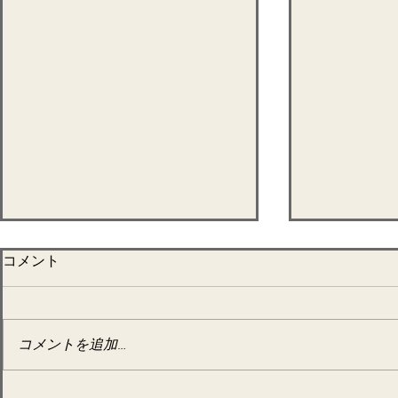
コメント
コメントを追加…
7月ファス
7月26日～28日 半断食&ブ