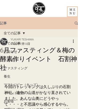
ME
NU
記事
全ての記事
YUKARI TESHIMA
全ての記事
2024年7月13日
6月ファスティング＆梅の
お知らせ
酵素作りイベント 石割神
うずまの
社
ファスティング
養生
ママ&ベビー（キッズ）
今回のトレッキングは久しぶりの石割
神社。途中の山道がかなり直されてい
イベント宿泊
ました。あんな山奥にどうやっ
お客様
て・・・と不思議やら感心するやら。