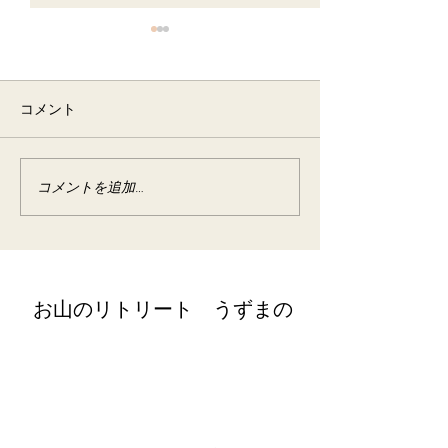
6月 半断食&梅の酵素作り
イベント宿泊
コメント
2025年6月 イベント宿泊
コメントを追加…
野草の酵素作り
宿泊
​お山のリトリート うずまの
retreat@uzumano.com
​〒402-0200 山梨県南都留郡道志村3964
Tel:
080-7021-5271