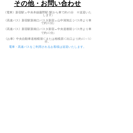
​その他・お問い合わせ
《電車》新宿駅↔中央本線藤野駅 (駅から車で約45分 ※送迎いた
します)
《高速バス》新宿駅新南口バスタ新宿↔山中湖旭丘 (バス停より車
で約30分)
《高速バス》新宿駅新南口バスタ新宿↔中央道都留 (バス停より車
で
約40分)
​
《お車》中央自動車道相模湖ICまた
は相模原IC出口より約40～50
分。
電車・高速バスをご利用されるお客様は送迎いたします。