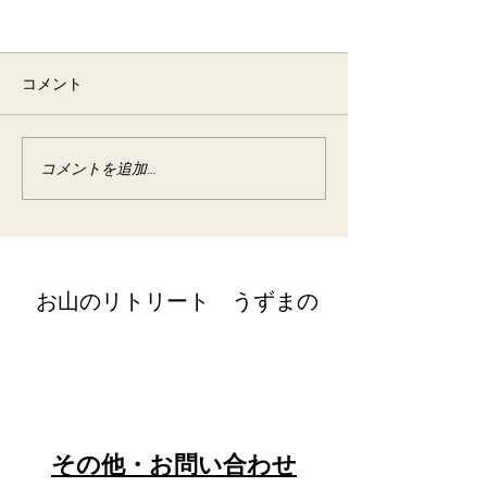
6月 半断食&梅の酵素作り
イベント宿泊
コメント
2025年6月 イベント宿泊
コメントを追加…
野草の酵素作り
宿泊
​お山のリトリート うずまの
retreat@uzumano.com
​〒402-0200 山梨県南都留郡道志村3964
Tel:
080-7021-5271
​その他・お問い合わせ