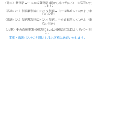
《電車》新宿駅↔中央本線藤野駅 (駅から車で約45分 ※送迎いた
します)
《高速バス》新宿駅新南口バスタ新宿↔山中湖旭丘 (バス停より車
で約30分)
《高速バス》新宿駅新南口バスタ新宿↔中央道都留 (バス停より車
で
約40分)
​
《お車》中央自動車道相模湖ICまた
は相模原IC出口より約40～50
分。
電車・高速バスをご利用されるお客様は送迎いたします。