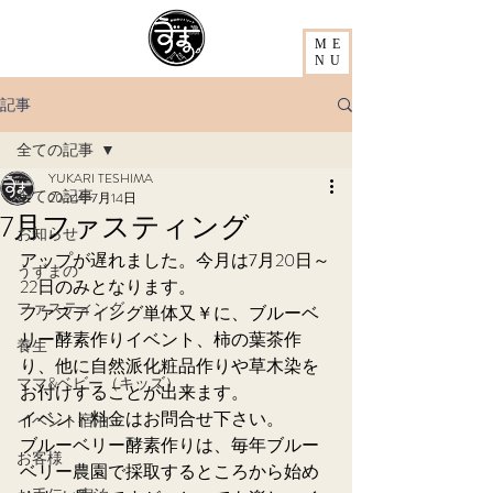
ME
NU
記事
全ての記事
YUKARI TESHIMA
全ての記事
2024年7月14日
7月ファスティング
お知らせ
アップが遅れました。今月は7月20日～
うずまの
22日のみとなります。
ファスティング
ファスティング単体又￥に、ブルーベ
リー酵素作りイベント、柿の葉茶作
養生
り、他に自然派化粧品作りや草木染を
ママ&ベビー（キッズ）
お付けすることが出来ます。
イベント料金はお問合せ下さい。
イベント宿泊
ブルーベリー酵素作りは、毎年ブルー
お客様
ベリー農園で採取するところから始め