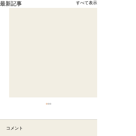
最新記事
すべて表示
6月 半断食&梅の酵素作り
イベント宿泊
コメント
2025年6月 イベント宿泊