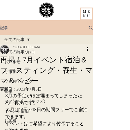
ME
NU
記事
全ての記事
YUKARI TESHIMA
全ての記事
2023年7月3日
再掲！7月イベント宿泊＆
お知らせ
ファスティング・養生・マ
うずまの
マ＆ベビー
ファスティング
更新日：
2023年7月5日
養生
8月の予定がほぼ埋まってしまったた
ママ&ベビー（キッズ）
め、再掲です。
７月は13日～18日の期間フリーでご宿泊
イベント宿泊
できます。
お客様
イベントはご希望により付帯すること