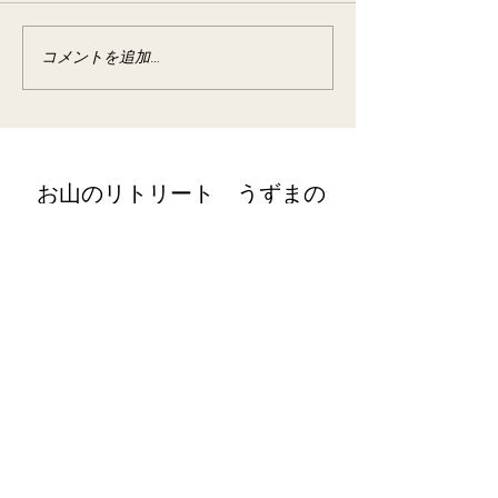
コメントを追加…
野草の酵素作り
宿泊
​お山のリトリート うずまの
retreat@uzumano.com
​〒402-0200 山梨県南都留郡道志村3964
Tel:
080-7021-5271
​その他・お問い合わせ
《電車》新宿駅↔中央本線藤野駅 (駅から車で約45分 ※送迎いた
します)
《高速バス》新宿駅新南口バスタ新宿↔山中湖旭丘 (バス停より車
で約30分)
《高速バス》新宿駅新南口バスタ新宿↔中央道都留 (バス停より車
で
約40分)
​
《お車》中央自動車道相模湖ICまた
は相模原IC出口より約40～50