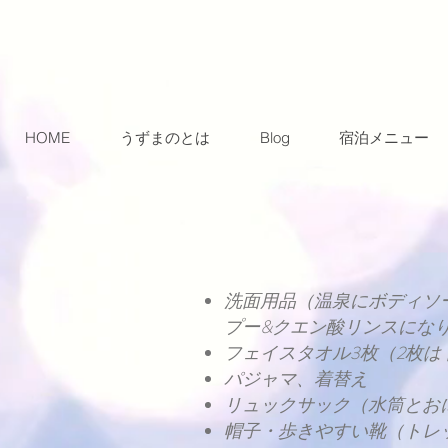
HOME
うずまのとは
Blog
宿泊メニュー
洗面用品（温泉にボディソ
プー&クエン酸リンスにな
フェイスタオル3枚（2枚
パジャマ、着替え
リュックサック（水筒とお
帽子・歩きやすい靴（トレ