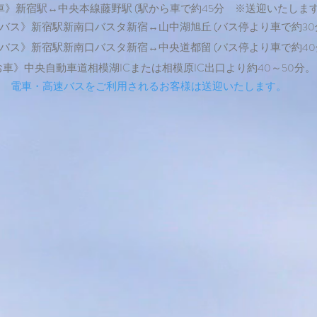
車》新宿駅↔中央本線藤野駅 (駅から車で約45分 ※送迎いたします
バス》新宿駅新南口バスタ新宿↔山中湖旭丘 (バス停より車で約30
バス》新宿駅新南口バスタ新宿↔中央道都留 (バス停より車で
約40
​
お車》中央自動車道相模湖ICまた
は相模原IC出口より約40～50分。
電車・高速バスをご利用されるお客様は送迎いたします。