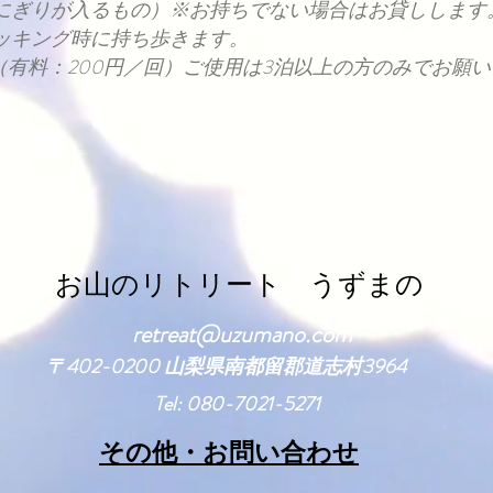
にぎりが入るもの）※お持ちでない場合はお貸しします
ッキング時に持ち歩きます。
（有料：200円／回）ご使用は3泊以上の方のみでお願
​お山のリトリート うずまの
retreat@uzumano.com
​〒402-0200 山梨県南都留郡道志村3964
Tel: 080-7021-5271
​その他・お問い合わせ