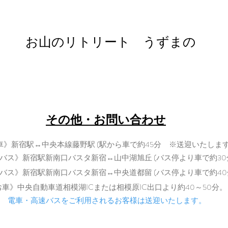
​お山のリトリート うずまの
retreat@uzumano.com
​〒402-0200 山梨県南都留郡道志村3964
Tel: 080-7021-5271
​その他・お問い合わせ
車》新宿駅↔中央本線藤野駅 (駅から車で約45分 ※送迎いたします
バス》新宿駅新南口バスタ新宿↔山中湖旭丘 (バス停より車で約30
バス》新宿駅新南口バスタ新宿↔中央道都留 (バス停より車で
約40
​
お車》中央自動車道相模湖ICまた
は相模原IC出口より約40～50分。
電車・高速バスをご利用されるお客様は送迎いたします。