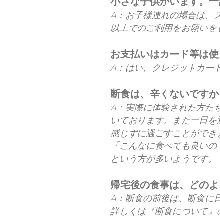
小さな子供がいます。一
A：お子様連れの場合は、
以上でのご利用をお願いを
お支払いはカード等は使
A：はい、クレジットカー
断食は、辛くないですか
A：実際に体験された方た
いております。また一日を
感じずに過ごすことができ
「こんなに食べても良いの
という方が多いようです。
帰宅後の食事は、どの
A：断食の前後は、断食に
詳しくは『
断食について
』