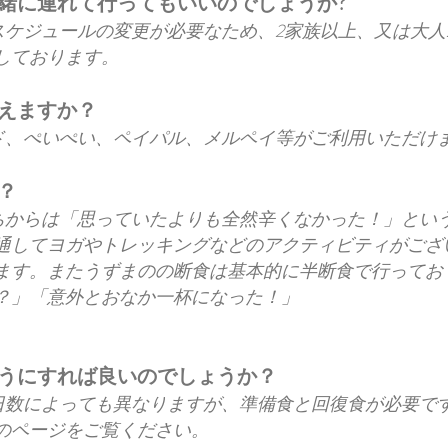
緒に連れて行ってもいいのでしょうか?
スケジュールの変更が必要なため、2家族以上、又は大人
しております。
えますか？
ド、ぺいぺい、ペイパル、メルペイ等がご利用いただけ
？
ちからは「思っていたよりも全然辛くなかった！」とい
通してヨガやトレッキングなどのアクティビティがござ
ます。またうずまのの断食は基本的に半断食で行ってお
？」「意外とおなか一杯になった！」
ようにすれば良いのでしょうか？
日数によっても異なりますが、準備食と回復食が必要で
のページをご覧ください。