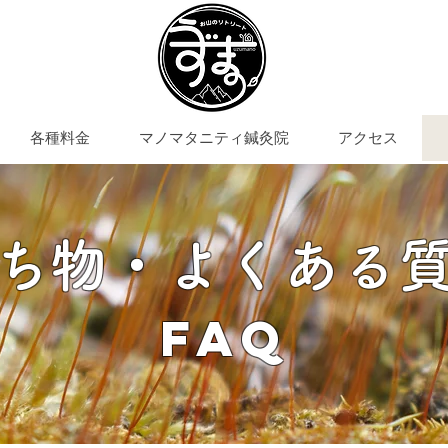
各種料金
マノマタニティ鍼灸院
アクセス
ち物・​よくある質
​​FAQ