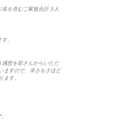
2名を含むご家族合計３人
ます。
う感想を皆さんからいただ
いますので、辛さをさほど
ります。
す。