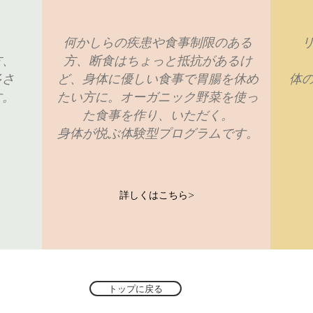
、
何かしらの疾患や食事制限のある
方、
方、断食はちょっと抵抗があるけ
多さ
ど、身体に優しい食事で胃腸を休め
体
す。
たい方に。オーガニック野菜を使っ
た食事を作り、いただく。
身体が悦ぶ体験型プログラムです。
詳しくはこちら>
トップに戻る