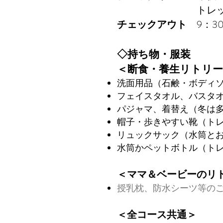
トレッキングに参
チェックアウト
9：30
◇持ち物・服装
＜断食・養生リトリ
洗面用品（石鹸・ボディ
フェイスタオル、バスタ
パジャマ、着替え（冬は
帽子・歩きやすい靴（ト
リュックサック（水筒と
水筒かペットボトル（ト
＜ママ＆ベービーのリト
授乳枕、防水シーツ等の
＜全コース共通＞