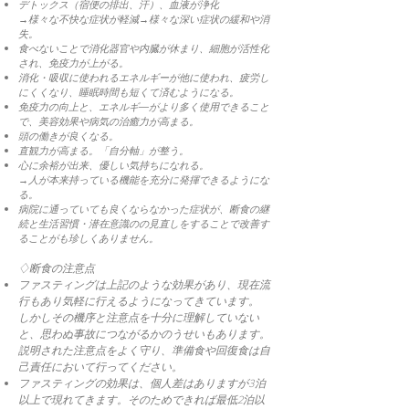
デトックス（宿便の排出、汗）​、血液が浄化
→様々な不快な症状が軽減→様々な深い症状の緩和や消
失。
食べないことで消化器官や内臓が休まり、細胞が活性化
され、免疫力が上がる。
消化・吸収に使われるエネルギーが他に使われ、疲労し
にくくなり、睡眠時間も短くて済むようになる。
免疫力の向上と、エネルギ―がより多く使用できること
で、美容効果や病気の治癒力が高まる。
頭の働きが良くなる。
直観力が高まる。「自分軸」が整う。
心に余裕が出来、優しい気持ちになれる。
→人が本来持っている機能を充分に発揮できるようにな
る。
病院に通っていても良くならなかった症状が、断食の継
続と生活習慣・潜在意識のの見直しをすることで改善す
ることがも珍しくありません。​
♢断食の注意点
ファスティングは上記のような効果があり、現在流
行もあり気軽に行えるようになってきています。
しかしその機序と注意点を十分に理解していない
と、思わぬ事故につながるかのうせいもあります。
説明された注意点をよく守り、準備食や回復食は自
己責任において行ってください。
ファスティングの効果は、個人差はありますが3泊
以上で現れてきます。そのためできれば最低2泊以