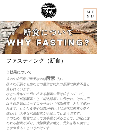
ME
NU
​断食について​
Why Fasting?
ファスティング（断食）
♢効果について
酵素
人の生命活動で重要なのは
です。
様々な不調から癌などの重篤な病気の原因は酵素不足と
言われています。
ひとの身体で１日に出来る酵素の量は決まっていて、こ
れらは「代謝酵素」と「消化酵素」に分かれ、その大半
は生命活動によって欠かせない「代謝酵素」として使わ
れます。しかし食事や回数が多い人は消化に酵素が多く
使われ、大事な代謝酵素が不足してしまうのです。
そのため、断食によって食事量が減ることで、消化に使
われる酵素が減り、代謝酵素が増え、元気を取り戻すこ
とが出来る！というわけです。