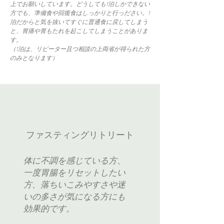
上でお願いしています。どうしても1泊しかできない
方でも、準備食や回復食はしっかりと行っださい。
1
泊だからと気を抜いてすぐに普通食に戻してしまう
と、胃痛や胃もたれを起こしてしまうことがありま
す。
（1泊は、リピーター且つ相談の上両省が得られた方
のみとなります）
ファスティングリトリート
体に不調を感じている方、
一度胃腸をリセットしたい
方、落ちいこみやすさや迷
いの多さが気になる方にも
効果的です。