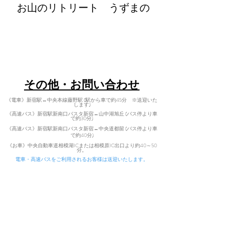
​お山のリトリート うずまの
retreat@uzumano.com
​〒402-0200 山梨県南都留郡道志村3964
Tel:
080-7021-5271
​その他・お問い合わせ
《電車》新宿駅↔中央本線藤野駅 (駅から車で約45分 ※送迎いた
します)
《高速バス》新宿駅新南口バスタ新宿↔山中湖旭丘 (バス停より車
で約30分)
《高速バス》新宿駅新南口バスタ新宿↔中央道都留 (バス停より車
で
約40分)
​
《お車》中央自動車道相模湖ICまた
は相模原IC出口より約40～50
分。
電車・高速バスをご利用されるお客様は送迎いたします。