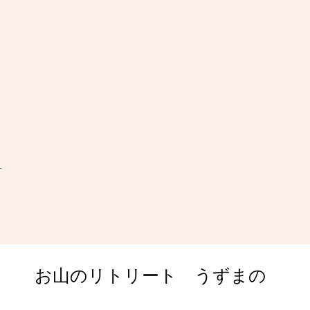
t
​お山のリトリート うずまの
retreat@uzumano.com