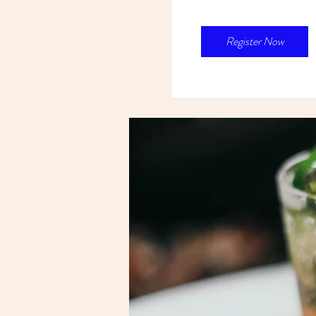
お申し込みの受付は終了
Register Now
他のイベントを