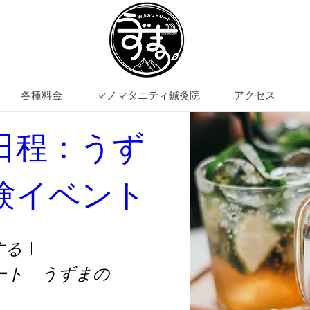
各種料金
マノマタニティ鍼灸院
アクセス
日程：うず
程：うずまの体験イベン
験イベント
トリート うずまの
プログラム(化粧水づくりや野草茶づく
する
様が自由に選んで体験いただけるプログ
ート うずまの