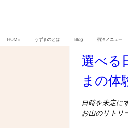
HOME
うずまのとは
Blog
宿泊メニュー
選べる
選べる日
まの体
Fri, Aug 21
  |  
お山のリ
うずまので行う様々な
日時を未定に
りなど)の中からお客
お山のリトリ
ラムになります。