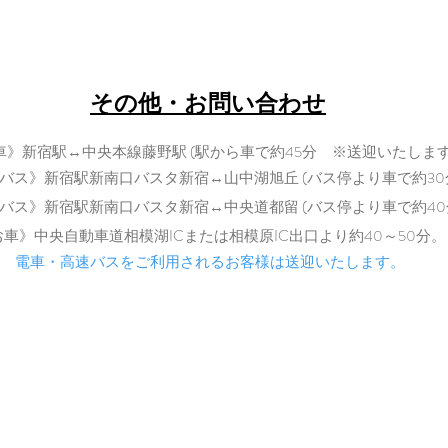
​〒402-0200 山梨県南都留郡道志村3964
Tel: 080-7021-5271
​その他・お問い合わせ
車》新宿駅↔中央本線藤野駅 (駅から車で約45分 ※送迎いたします
バス》新宿駅新南口バスタ新宿↔山中湖旭丘 (バス停より車で約30
バス》新宿駅新南口バスタ新宿↔中央道都留 (バス停より車で
約40
​
お車》中央自動車道相模湖ICまた
は相模原IC出口より約40～50分。
電車・高速バスをご利用されるお客様は送迎いたします。