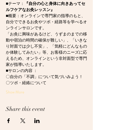
■テーマ：
『自分の心と身体に向きあってセ
ルフケアなお灸レッスン』
■概要：オンラインで専門家の指導のもと、
自分でできるお灸やツボ・経路等を学べるオ
ンラインサロンです。
「お灸に興味があるけど、うずまのまでの移
動や宿泊の時間の確保が難しい」、「いきな
り対面では少し不安」、「気軽にどんなもの
か体験してみたい」等、お客様のニーズに応
えるため、オンラインという非対面型で専門
家が指導いたします。
■サロンの内容 ：
〇自分の「不調」について気づいみよう！
〇ツボ・経絡について
Show More
Share this event