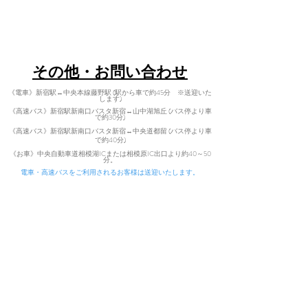
​〒402-0200 山梨県南都留郡道志村3964
Tel:
080-7021-5271
​その他・お問い合わせ
《電車》新宿駅↔中央本線藤野駅 (駅から車で約45分 ※送迎いた
します)
《高速バス》新宿駅新南口バスタ新宿↔山中湖旭丘 (バス停より車
で約30分)
《高速バス》新宿駅新南口バスタ新宿↔中央道都留 (バス停より車
で
約40分)
​
《お車》中央自動車道相模湖ICまた
は相模原IC出口より約40～50
分。
電車・高速バスをご利用されるお客様は送迎いたします。