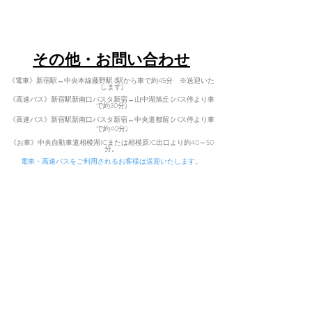
​〒402-0200 山梨県南都留郡道志村3964
Tel:
080-7021-5271
​その他・お問い合わせ
《電車》新宿駅↔中央本線藤野駅 (駅から車で約45分 ※送迎いた
します)
《高速バス》新宿駅新南口バスタ新宿↔山中湖旭丘 (バス停より車
で約30分)
《高速バス》新宿駅新南口バスタ新宿↔中央道都留 (バス停より車
で
約40分)
​
《お車》中央自動車道相模湖ICまた
は相模原IC出口より約40～50
分。
電車・高速バスをご利用されるお客様は送迎いたします。