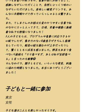
いつも早食いの私ですが、食事の前にお祈りをして、
感謝しながらいただくことで、自然とじっくり味わい
ながらいただけました。美味しい酵素ドリンクも、あ
んなに手間暇かけて作っていらっしゃるとは驚きまし
た。
また、てしまさんのお話は大変わかりやすい言葉で私
のなかにスッと入ってきて、日頃、栄養や健康に無頓
着な私でも勉強になりました！
2人の子どもらは、プログラムや食事に対応できるか
心配でしたが、集中力のない8歳息子がきちんと座禅
をしていたり、般若心経を読むのが上手だったりし
て、驚くとともに成長を感じました。野菜をあまり食
べない5歳娘も「ママ食べすぎ、あとは私が全部食べ
る」と言ったのも衝撃🤭
そんなわけで、親子ともども、いろいろな発見、刺激
に溢れた時間となりました。本当にありがとうござい
ました！
​子どもと一緒に参加
東京
​女性
子ども達は二人とも楽しかったそうです。