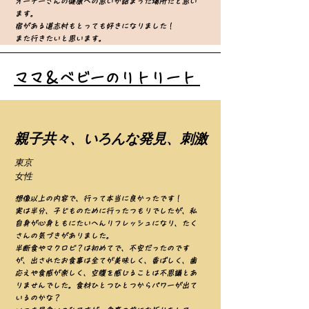
オーナーさんの健康への思いが詰まった場所だと思い
ます。
宿がある道志村もとっても好きになりました！
また行きたいと思います。
ママ＆ベビーのリトリート
​親子共々、いろんな発見、刺激
東京
​女性
想像以上の内容で、行って本当に良かったです！
実は半分、子どものために行ったつもりでしたが、私
自身が心身ともにたいへんリフレッシュになり、たく
さんの気づきがありました。
半断食やマクロビ？は初めてで、不安だったのです
が、出されたお食事は全てが美味しく、香ばしく、歯
応えや食感が楽しく、空腹を感じることは不思議とあ
りませんでした。食材ひとつひとつからパワーが出て
いるのかな？