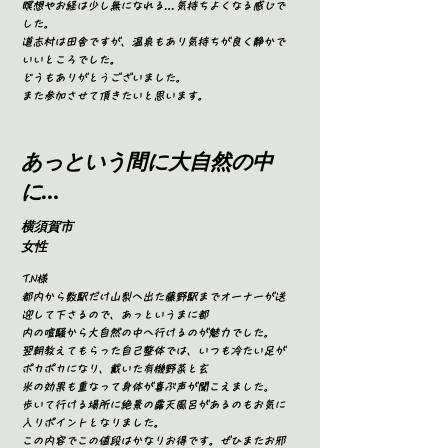
瞑想やお経は少し無になれる…気持ちよくなる感じで
した。
道志村は田舎ですが、温泉もあり気持ちが良く静かで
いいところでした。
どうもありがとうございました。
また参加させて頂きたいと思います。
あっと
​いう間に大自然の中
に...
横須賀市
​女性
T.N様
都内から数駅だけ山梨へ出た藤野駅までオーナーが送
迎して下さるので、あっというまに都
内の喧騒から大自然の中へ行けるのが魅力でした。
翌朝教えてもらった自己整体では、いつも冷たい足が
ポカポカになり、戴いた有機野菜と玄
米の効果も重なって身体が喜ぶ声が聞こえました。
歩いて行ける場所に絶景の露天風呂があるのもお気に
入りポイントとなりました。
この内容でこの値段はかなりお得です。ぜひまたお邪