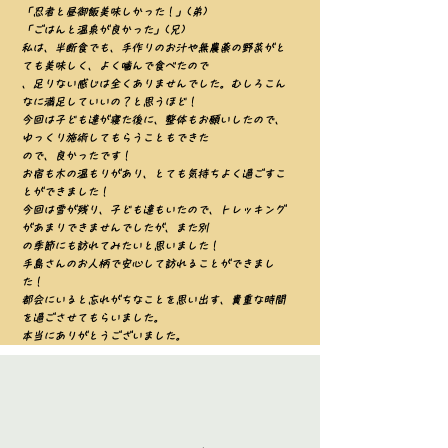
「忍者と昼御飯美味しかった！」(弟)
「ごはんと温泉が良かった」(兄)
私は、半断食でも、手作りのお汁や無農薬の野菜がと
ても美味しく、よく噛んで食べたので
、足りない感じは全くありませんでした。むしろこん
なに満足していいの？と思うほど！
今回は子ども達が寝た後に、整体もお願いしたので、
ゆっくり施術してもらうこともできた
ので、良かったです！
お宿も木の温もりがあり、とても気持ちよく過ごすこ
とができました！
今回は雪が残り、子ども達もいたので、トレッキング
があまりできませんでしたが、また別
の季節にも訪れてみたいと思いました！
手島さんのお人柄で安心して訪れることができまし
た！
都会にいると忘れがちなことを思い出す、貴重な時間
を過ごさせてもらいました。
本当にありがとうございました。