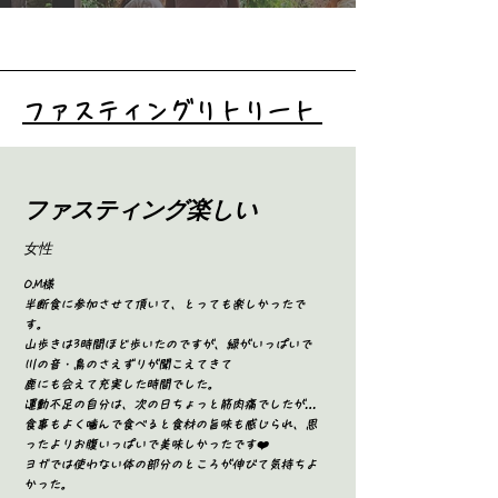
ファスティングリトリート
​ファスティング楽しい
​女性
O.M様
半断食に参加させて頂いて、とっても楽しかったで
す。
山歩きは3時間ほど歩いたのですが、緑がいっぱいで
川の音・鳥のさえずりが聞こえてきて
鹿にも会えて充実した時間でした。
運動不足の自分は、次の日ちょっと筋肉痛でしたが…
食事もよく噛んで食べると食材の旨味も感じられ、思
ったよりお腹いっぱいで美味しかったです❤️
ヨガでは使わない体の部分のところが伸びて気持ちよ
かった。