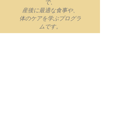
で、
産後に最適な食事や、
体のケアを学ぶプログラ
ムです。
詳しくはこちら>
トップに戻る
​お山のリトリート うずまの