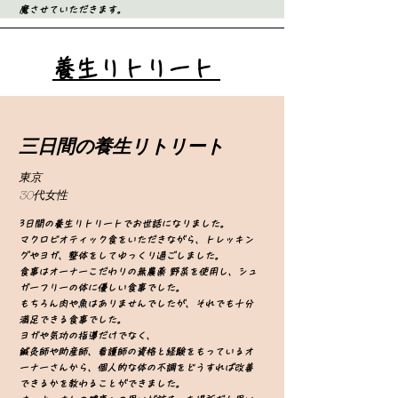
魔させていただきます。
養生リトリート
三日間の養生リトリート
東京
​30代女性
3日間の養生リトリートでお世話になりました。
マクロビオティック食をいただきながら、トレッキン
グやヨガ、整体をしてゆっくり過ごしました。
食事はオーナーこだわりの無農薬 野菜を使用し、シュ
ガーフリーの体に優しい食事でした。
もちろん肉や魚はありませんでしたが、それでも十分
満足できる食事でした。
ヨガや気功の指導だけでなく、
鍼灸師や助産師、看護師の資格と経験をもっているオ
ーナーさんから、個人的な体の不調をどうすれば改善
できるかを教わることができました。