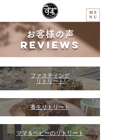
ME
NU
お客様の声
reviews
​ファスティング
リトリート
養生リトリート
​ママ＆ベビーのリトリート