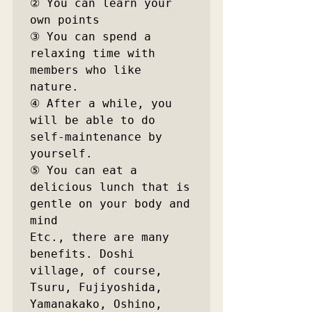
② You can learn your 
own points

③ You can spend a 
relaxing time with 
members who like 
nature.

④ After a while, you 
will be able to do 
self-maintenance by 
yourself.

⑤ You can eat a 
delicious lunch that is 
gentle on your body and 
mind

Etc., there are many 
benefits. Doshi 
village, of course, 
Tsuru, Fujiyoshida, 
Yamanakako, Oshino, 