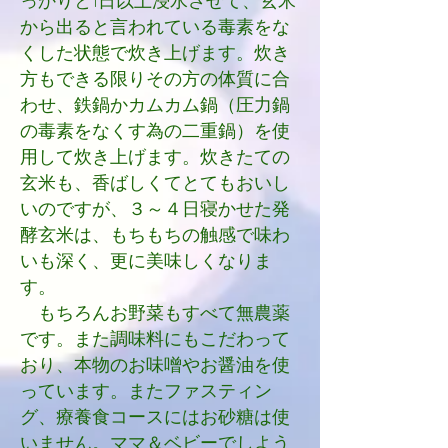
っかりと1日以上浸水させて、玄米
から出ると言われている毒素をな
くした状態で炊き上げます。炊き
方もできる限りその方の体質に合
わせ、鉄鍋かカムカム鍋（圧力鍋
の毒素をなくす為の二重鍋）を使
用して炊き上げます。炊きたての
玄米も、香ばしくてとてもおいし
いのですが、３～４日寝かせた発
酵玄米は、もちもちの触感で味わ
いも深く、更に美味しくなりま
す。
もちろんお野菜もすべて無農薬
です。また調味料にもこだわって
おり、本物のお味噌やお醤油を使
っています。またファスティン
グ、療養食コースにはお砂糖は使
いません。ママ＆ベビーでしよう