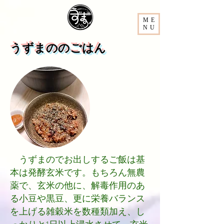
ME
NU
​うずまののごはん
うずまのでお出しするご飯は基
本は発酵玄米です。もちろん無農
薬で、玄米の他に、解毒作用のあ
る小豆や黒豆、更に栄養バランス
を上げる雑穀米を数種類加え、し