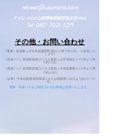
retreat@uzumano.com
​〒402-0200 山梨県南都留郡道志村3964
Tel:
080-7021-5271
​その他・お問い合わせ
《電車》新宿駅↔中央本線藤野駅 (駅から車で約45分 ※送迎いた
します)
《高速バス》新宿駅新南口バスタ新宿↔山中湖旭丘 (バス停より車
で約30分)
《高速バス》新宿駅新南口バスタ新宿↔中央道都留 (バス停より車
で
約40分)
​
《お車》中央自動車道相模湖ICまた
は相模原IC出口より約40～50
分。
電車・高速バスをご利用されるお客様は送迎いたします。