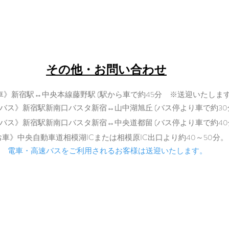
retreat@uzumano.com
​〒402-0200 山梨県南都留郡道志村3964
Tel: 080-7021-5271
​その他・お問い合わせ
車》新宿駅↔中央本線藤野駅 (駅から車で約45分 ※送迎いたします
バス》新宿駅新南口バスタ新宿↔山中湖旭丘 (バス停より車で約30
バス》新宿駅新南口バスタ新宿↔中央道都留 (バス停より車で
約40
​
お車》中央自動車道相模湖ICまた
は相模原IC出口より約40～50分。
電車・高速バスをご利用されるお客様は送迎いたします。