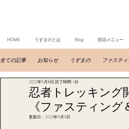
HOME
うずまのとは
Blog
宿泊メニュー
全ての記事
お知らせ
うずまの
ファスティ
2022年5月8日
読了時間: 1分
イベント宿泊
お客様
お手伝い宿泊
お
忍者トレッ
《ファスティング
更新日：
2022年9月9日