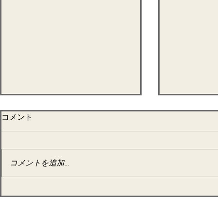
コメント
コメントを追加…
7月ファス
7月26日～28日 半断食&ブ
ルーベリー酵素作り