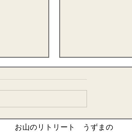
ティング
野草の半断食と野草の酵素
り
​お山のリトリート うずまの