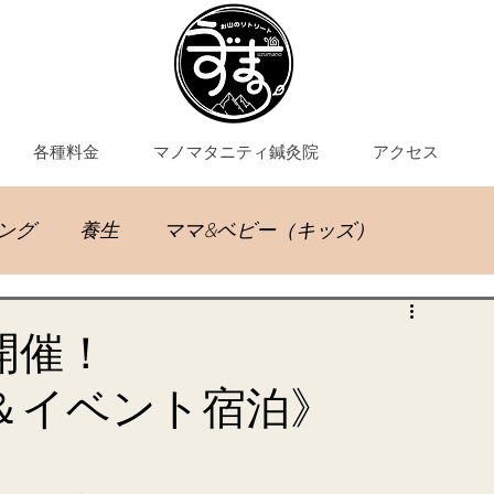
各種料金
マノマタニティ鍼灸院
アクセス
ング
養生
ママ&ベビー（キッズ）
灸教室
キング開催！
＆イベント宿泊》