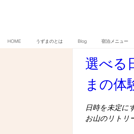
HOME
うずまのとは
Blog
宿泊メニュー
選べる
森の中で
まの体
日時を未定にする
  |  
日時を未定に
お申し込みの受付は終了
お山のリトリ
他のイベントを