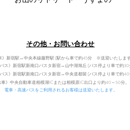
retreat@uzumano.com
​〒402-0200 山梨県南都留郡道志村3964
Tel: 080-7021-5271
​その他・お問い合わせ
車》新宿駅↔中央本線藤野駅 (駅から車で約45分 ※送迎いたします
バス》新宿駅新南口バスタ新宿↔山中湖旭丘 (バス停より車で約30
バス》新宿駅新南口バスタ新宿↔中央道都留 (バス停より車で
約40
​
お車》中央自動車道相模湖ICまた
は相模原IC出口より約40～50分。
電車・高速バスをご利用されるお客様は送迎いたします。