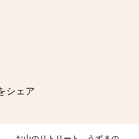
をシェア
​お山のリトリート うずまの