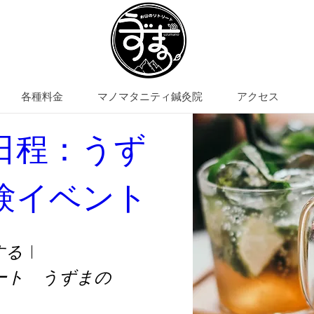
各種料金
マノマタニティ鍼灸院
アクセス
日程：うず
忍者修行体験
験イベント
お山のリトリート うずまの
する
しました。
ート うずまの
見る