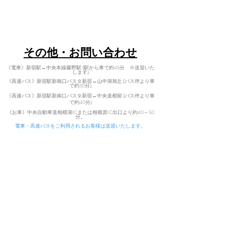
​〒402-0200 山梨県南都留郡道志村3964
Tel:
080-7021-5271
​その他・お問い合わせ
《電車》新宿駅↔中央本線藤野駅 (駅から車で約45分 ※送迎いた
します)
《高速バス》新宿駅新南口バスタ新宿↔山中湖旭丘 (バス停より車
で約30分)
《高速バス》新宿駅新南口バスタ新宿↔中央道都留 (バス停より車
で
約40分)
​
《お車》中央自動車道相模湖ICまた
は相模原IC出口より約40～50
分。
電車・高速バスをご利用されるお客様は送迎いたします。