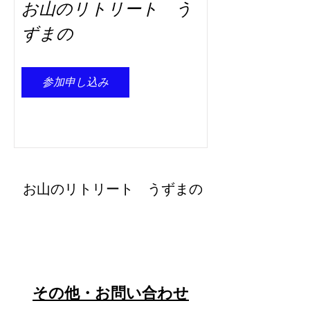
お山のリトリート う
い。
ずまの
★Windows（ミーティング用Zoomクライアン
ト）
・
https://zoom.us/download
（無料）
★Zoomモバイルアプリ（Zoom Cloud
参加申し込み
Meetings）
・iPhone/iPadの場合：
https://itunes.apple.com/us/app/id546505307
（無料）
・Androidの場合：
https://play.google.com/store/apps/details?
id=us.zoom.videomeetings
（無料）
​お山のリトリート うずまの
オンラインサロンに関するご質問等ございま
retreat@uzumano.com
したら、お気軽に下記よりお問い合わせくだ
さい。
​〒402-0200 山梨県南都留郡道志村3964
※お問い合わせ先：Mail：
Tel:
080-7021-5271
retreat@uzumano.com ／ TEL：０８０－７
０２１－５２７１
​その他・お問い合わせ
★下記のSNSでも情報発信しておりますの