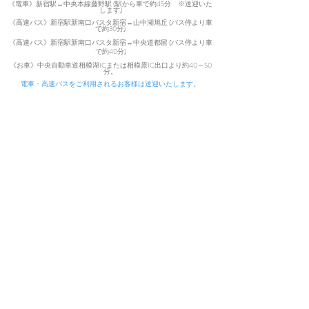
《電車》新宿駅↔中央本線藤野駅 (駅から車で約45分 ※送迎いた
で、宜しければフォロー頂けますと幸いで
します)
す。
《高速バス》新宿駅新南口バスタ新宿↔山中湖旭丘 (バス停より車
で約30分)
Facebook ：
お山のリトリート うずまの
《高速バス》新宿駅新南口バスタ新宿↔中央道都留 (バス停より車
（@mano.widwife）
で
約40分)
​
Instagram ：
お山のリトリート うずまの
《お車》中央自動車道相模湖ICまた
は相模原IC出口より約40～50
分。
（retreat.uzumano）
電車・高速バスをご利用されるお客様は送迎いたします。
YouTube ：
うずまのちゃんねる