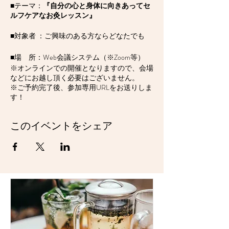
■テーマ：
『自分の心と身体に向きあってセ
ルフケアなお灸レッスン』
■対象者 ：ご興味のある方ならどなたでも
■場 所：Web会議システム（※Zoom等）
※オンラインでの開催となりますので、会場
などにお越し頂く必要はございません。
※ご予約完了後、参加専用URLをお送りしま
す！
■参加費 ：１,５００円（会員月会費）
このイベントをシェア
：２,０００円（単発参加費）
■定 員 ： ５名（※先着順となります。）
■申込方法 ：こちらの
専用フォーム
よりお申
込みください。
※締切：実施日の開始２時間前までにお申込
みください。
※ご予約完了後、参加専用URLをメールにて
お送りさせて頂きます。