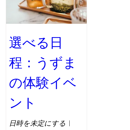
■講座内容 ：
〇自分の「不調」について気づいみよう！
〇ツボ・経絡について
〇自分のツボを探してみよう
〇自分でできる簡単お灸
選べる日
■講 師：お山のリトリート うずまの ／ 代
表
手島 紫（てしま ゆかり）氏
程：うずま
※保有資格：介護福祉士・介護支援専門員・
看護師・助産師・医学気功整体師・鍼灸師
の体験イベ
★ご参加に必要なアプリ等について
※参加URLをクリックのみで、PCやタブレ
ット、スマートフォンなどから参加可能で
ント
す。
※初めてZoomを利用される場合、参加URL
をクリック後、必要なアプリ（無料）などの
ダウンロード／インストールをお願い致しま
日時を未定にする
す。
※必要なアプリ名は、下記をご参照くださ