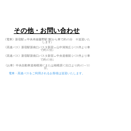
​〒402-0200 山梨県南都留郡道志村3964
Tel:
080-7021-5271
​その他・お問い合わせ
《電車》新宿駅↔中央本線藤野駅 (駅から車で約45分 ※送迎いた
します)
《高速バス》新宿駅新南口バスタ新宿↔山中湖旭丘 (バス停より車
で約30分)
《高速バス》新宿駅新南口バスタ新宿↔中央道都留 (バス停より車
で
約40分)
​
《お車》中央自動車道相模湖ICまた
は相模原IC出口より約40～50
分。
電車・高速バスをご利用されるお客様は送迎いたします。