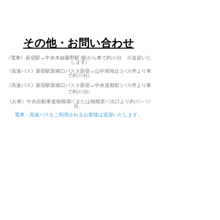
さい。
​〒402-0200 山梨県南都留郡道志村3964
※お問い合わせ先：Mail：
Tel:
080-7021-5271
retreat@uzumano.com ／ TEL：０８０－７
０２１－５２７１
​その他・お問い合わせ
★下記のSNSでも情報発信しておりますの
《電車》新宿駅↔中央本線藤野駅 (駅から車で約45分 ※送迎いた
で、宜しければフォロー頂けますと幸いで
します)
す。
《高速バス》新宿駅新南口バスタ新宿↔山中湖旭丘 (バス停より車
で約30分)
Facebook ：
お山のリトリート うずまの
《高速バス》新宿駅新南口バスタ新宿↔中央道都留 (バス停より車
（@mano.widwife）
で
約40分)
​
Instagram ：
お山のリトリート うずまの
《お車》中央自動車道相模湖ICまた
は相模原IC出口より約40～50
分。
（retreat.uzumano）
電車・高速バスをご利用されるお客様は送迎いたします。
YouTube ：
うずまのちゃんねる