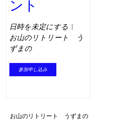
ント
す。
※初めてZoomを利用される場合、参加URL
をクリック後、必要なアプリ（無料）などの
ダウンロード／インストールをお願い致しま
日時を未定にする
す。
※必要なアプリ名は、下記をご参照くださ
お山のリトリート う
い。
ずまの
★Windows（ミーティング用Zoomクライアン
ト）
・
https://zoom.us/download
（無料）
★Zoomモバイルアプリ（Zoom Cloud
参加申し込み
Meetings）
・iPhone/iPadの場合：
https://itunes.apple.com/us/app/id546505307
（無料）
・Androidの場合：
https://play.google.com/store/apps/details?
id=us.zoom.videomeetings
（無料）
​お山のリトリート うずまの
オンラインサロンに関するご質問等ございま
retreat@uzumano.com
したら、お気軽に下記よりお問い合わせくだ