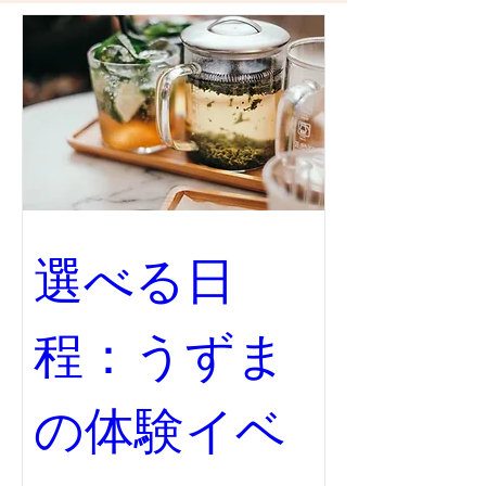
込みください。
※締切：実施日の開始２時間前までにお申込
みください。
※ご予約完了後、参加専用URLをメールにて
お送りさせて頂きます。
■講座内容 ：
〇自分の「不調」について気づいみよう！
〇ツボ・経絡について
〇自分のツボを探してみよう
〇自分でできる簡単お灸
選べる日
■講 師：お山のリトリート うずまの ／ 代
表
手島 紫（てしま ゆかり）氏
程：うずま
※保有資格：介護福祉士・介護支援専門員・
看護師・助産師・医学気功整体師・鍼灸師
の体験イベ
★ご参加に必要なアプリ等について
※参加URLをクリックのみで、PCやタブレ
ット、スマートフォンなどから参加可能で