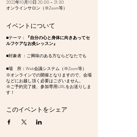
2022年10月10日 20:00 – 21:30
オンラインサロン（※Zoom等）
イベントについて
■テーマ：
『自分の心と身体に向きあってセ
ルフケアなお灸レッスン』
■対象者 ：ご興味のある方ならどなたでも
■場 所：Web会議システム（※Zoom等）
※オンラインでの開催となりますので、会場
などにお越し頂く必要はございません。
※ご予約完了後、参加専用URLをお送りしま
す！
■参加費 ：１,５００円（会員月会費）
このイベントをシェア
：２,０００円（単発参加費）
■定 員 ： ５名（※先着順となります。）
■申込方法 ：こちらの
専用フォーム
よりお申