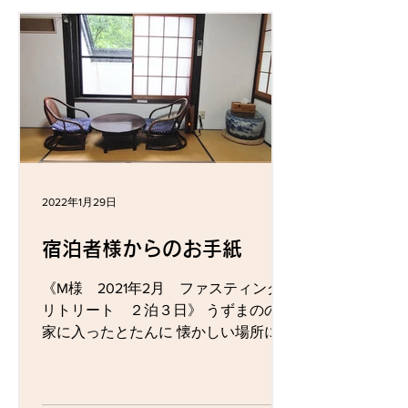
なり増えてきました。...
2022年1月29日
宿泊者様からのお手紙
《M様 2021年2月 ファスティング
リトリート ２泊３日》 うずまののお
家に入ったとたんに 懐かしい場所に帰
ったような気分、ほっこりな手島さん
の雰囲気に癒されました🥰 さらに迎え
てくれたさわやか梅酵素、その後も元