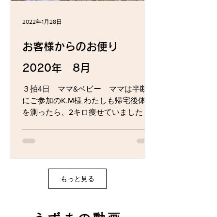
2022年1月28日
お客様からのお便り
2020年 8月
３拍4日 ママ&ベビー ママは半断食
にご参加のK.M様 わたしも帰宅後体重
を測ったら、2キロ痩せていました！
その後少し戻ってしまいましたが、食
事には気をつけていました。 楽しい経
験ができて、周りの人にも話をしたと
ころ、意外な人も興味を持ってくれた
りと、話が弾みました。...
もっと見る