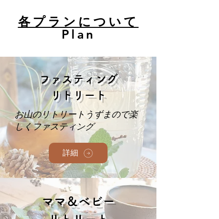
各プランについて
Plan​​
​ファスティング
リトリート
お山のリトリートうずまので楽
しくファスティング
詳細
ママ＆ベビー