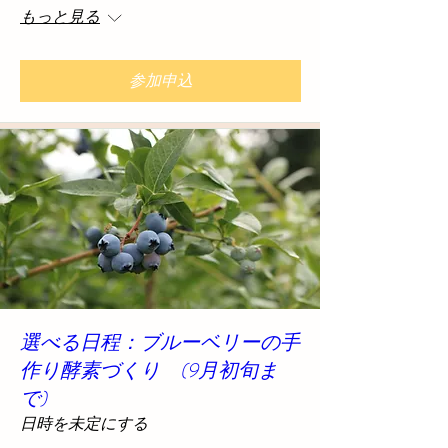
もっと見る
参加申込
選べる日程：ブルーベリーの手
作り酵素づくり (9月初旬ま
で)
日時を未定にする