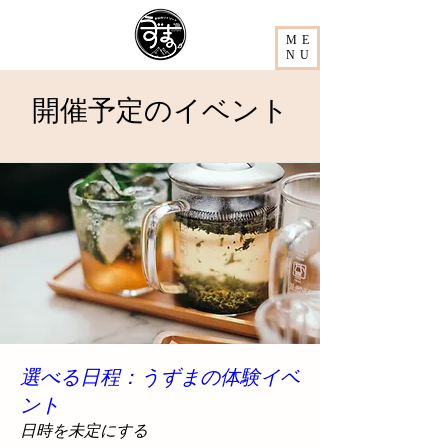
ME
NU
開催予定のイベント
選べる日程：うずまの体験イベ
ント
日時を未定にする