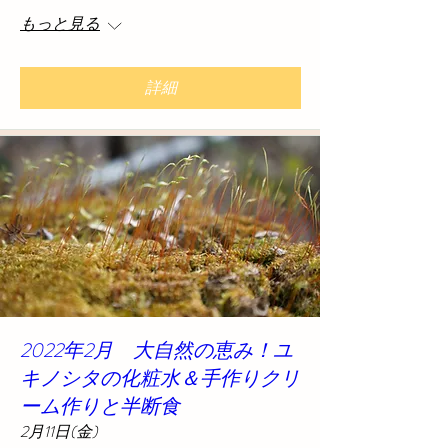
もっと見る
詳細
2022年2月 大自然の恵み！ユ
キノシタの化粧水＆手作りクリ
ーム作りと半断食
2月11日(金)